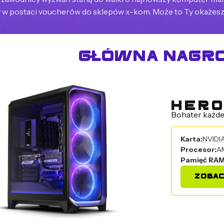
 w postaci voucherów do sklepów x-kom. Może to Ty okażesz
GŁÓWNA NAGR
HER
Bohater każde
Karta
NVIDI
Procesor
A
Pamięć RA
ZOBA