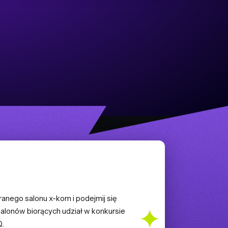
ranego salonu x-kom i podejmij się
salonów biorących udział w konkursie
Q.