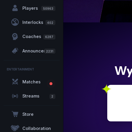
Players
50963
Interlocks
402
Coaches
6287
Announcements
2231
Wy
ENTERTAINMENT
Matches
Streams
2
Store
Collaboration