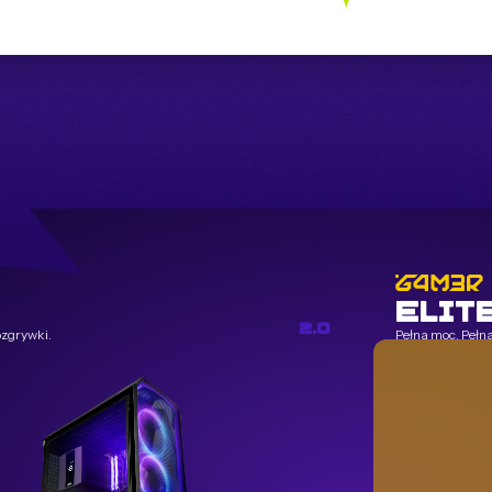
ELIT
2.0
ozgrywki.
Pełna moc. Pełna