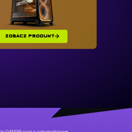
ZOBACZ PRODUKT
arki G4M3R oraz o cotygodniowe