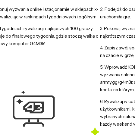
nuj wyzwania online i stacjonarnie w sklepach x-
2. Podejdź do oso
ywalizując w rankingach tygodniowych i ogólnym
uruchomiła grę.
 tygodniach rywalizacji najlepszych 100 graczy
3. Pokonaj wyzna
je do finałowego tygodnia, gdzie stoczą walkę o
najkrótszym czas
kowy komputer G4M3R
4. Zapisz swój s
na czacie w grze,
5. Wprowadź KOD
wyzwaniu salono
arrmy.gg/g4m3r, 
konta, na którym
6. Rywalizuj w c
użytkownikami, k
wybranych salona
każdy weekend w