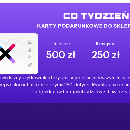
CO TYDZIEŃ
KARTY PODARUNKOWE DO SKLE
I miejsce
II miejsce
500 zł
250 zł
wo każdy użytkownik, który uplasuje się na pierwszym miejsc
ej w salonach x-kom otrzyma 250 złotych! Rywalizujcie online
Listę sklepów biorących udział w zabawie znaj