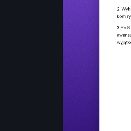
2. Wyko
kom, r
3. Po 8
awansu
wyjąt