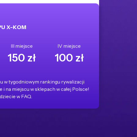
PU X-KOM
III miejsce
IV miejsce
150 zł
100 zł
u w tygodniowym rankingu rywalizacji
 i na miejscu w sklepach w całej Polsce!
dziecie w FAQ.