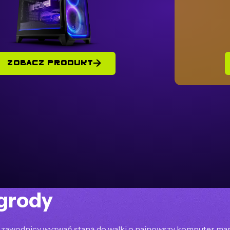
ZOBACZ PRODUKT
grody
i zawodnicy wyzwań staną do walki o najnowszy komputer m