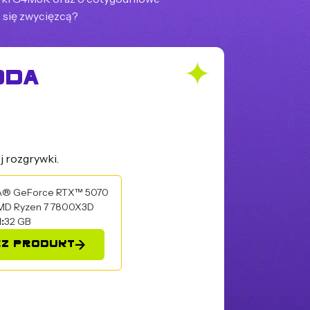
 się zwycięzcą?
ODA
O
j rozgrywki.
A® GeForce RTX™ 5070
MD Ryzen 7 7800X3D
M
32 GB
CZ PRODUKT