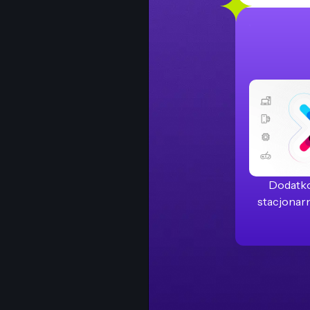
Dodatko
stacjonarn