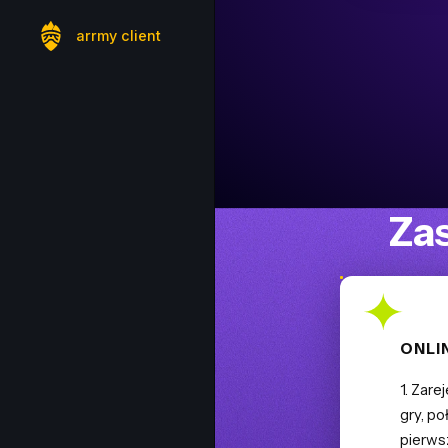
arrmy client
Za
ONLI
1. Zare
gry, po
pierws