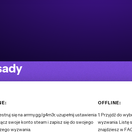
sady
NE:
OFFLINE:
jestruj się na arrmy.gg/g4m3r, uzupełnij ustawienia
1. Przyjdź do wyb
łącz swoje konto steam i zapisz się do swojego
wyzwania. Listę 
zego wyzwania.
znajdziesz w FA