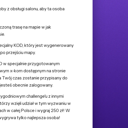
by z obsługi salonu, aby ta osoba
czoną trasę na mapie w jak
ie.
pecjalny KOD, który jest wygenerowany
 po przejściu mapy.
 w specjalnie przygotowanym
wym x-kom dostępnym na stronie
a Twój czas zostanie przypisany do
 jesteś obecnie zalogowany.
otygodniowym challenge'u z innymi
tórzy wzięli udział w tym wyzwaniu w
ch w całej Polsce i wygraj 250 zł! W
ygrywa tylko najlepsza osoba!