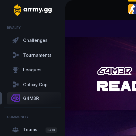
RIVALRY
Challenges
Tournaments
Leagues
Galaxy Cup
G4M3R
COMMUNITY
Teams
6418