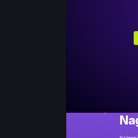
Na
Najleps