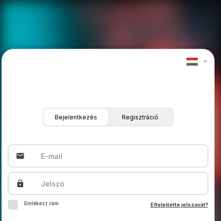
Bejelentkezés
Regisztráció
email
E-mail
lock
Jelszó
Emlékezz rám
Elfelejtette jelszavát?