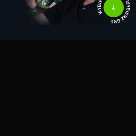
SAJÁT JUTALMAZÁSI RENDSZER
Te játszol - te nyersz
Az arrMY nem csak egy állandó helyet garantál neked, ahol
versenyezhetsz és fejlesztheted a képességeidet, hanem... meg
is jutalmaz! És ez az eredménytől függetlenül. Az arrMY által
szervezett összes bajnokságban virtuális valutát kapsz - mind a
megnyert, mind az elveszített mérkőzésekért -, amelyet díjakra
válthatsz be.