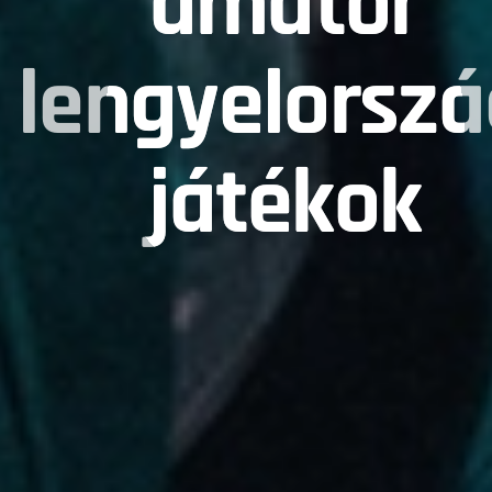
amatőr
lengyelorszá
játékok