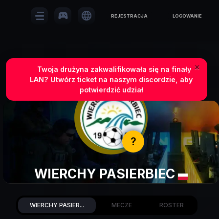
sports_esports
language
REJESTRACJA
LOGOWANIE
×
Twoja drużyna zakwalifikowała się na finały
LAN? Utwórz ticket na naszym discordzie, aby
potwierdzić udział
?
WIERCHY PASIERBIEC
WIERCHY PASIER...
MECZE
ROSTER