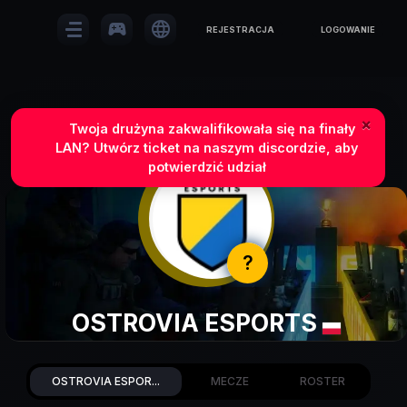
sports_esports
language
REJESTRACJA
LOGOWANIE
×
Twoja drużyna zakwalifikowała się na finały
LAN? Utwórz ticket na naszym discordzie, aby
potwierdzić udział
?
OSTROVIA ESPORTS
OSTROVIA ESPOR...
MECZE
ROSTER