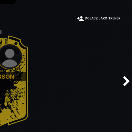
person_add
DOŁĄCZ JAKO TRENER
SON ...