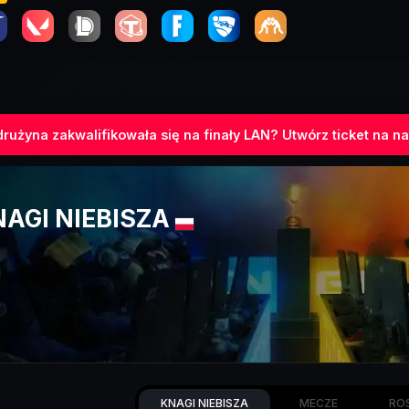
rużyna zakwalifikowała się na finały LAN? Utwórz ticket na na
AGI NIEBISZA
KNAGI NIEBISZA
MECZE
RO