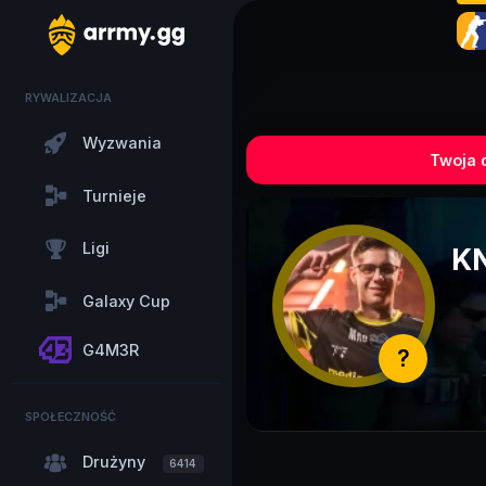
RYWALIZACJA
Wyzwania
Twoja d
Turnieje
Ligi
KN
Galaxy Cup
G4M3R
?
SPOŁECZNOŚĆ
Drużyny
6414