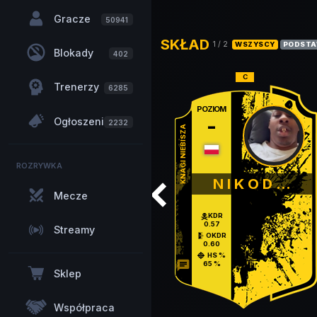
Gracze
50941
SKŁAD
1
/
2
WSZYSCY
PODSTA
Blokady
402
Trenerzy
6285
POZIOM
-
Ogłoszenia
2232
KNAGI NIEBISZA
ROZRYWKA
N I K O D ...
Mecze
KDR
0.57
Streamy
OKDR
0.60
HS %
chat
65 %
Sklep
Współpraca