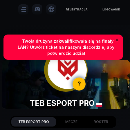
sports_esports
language
REJESTRACJA
LOGOWANIE
×
Twoja drużyna zakwalifikowała się na finały
LAN? Utwórz ticket na naszym discordzie, aby
potwierdzić udział
?
TEB ESPORT PRO
TEB ESPORT PRO
MECZE
ROSTER