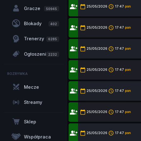
group_add
calendar_today
access_time
25/05/2026
17:47
pon
Gracze
50945
Blokady
402
group_add
calendar_today
access_time
25/05/2026
17:47
pon
Trenerzy
6285
group_add
calendar_today
access_time
25/05/2026
17:47
pon
Ogłoszenia
2232
group_add
calendar_today
access_time
25/05/2026
17:47
pon
ROZRYWKA
Mecze
group_add
calendar_today
access_time
25/05/2026
17:47
pon
Streamy
group_add
calendar_today
access_time
25/05/2026
17:47
pon
Sklep
group_add
calendar_today
access_time
25/05/2026
17:47
pon
Współpraca