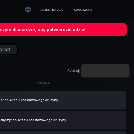

REJESTRACJA
LOGOWANIE
×
szym discordzie, aby potwierdzić udział
STER
Szukaj:
ZMIANA
ZMIANA
dł do składu podstawowego drużyny
łączył do składu podstawowego drużyny