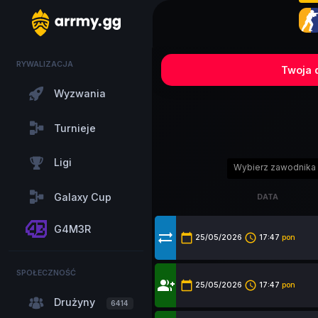
RYWALIZACJA
Twoja d
Wyzwania
Turnieje
Ligi
Wybierz zawodnika
Galaxy Cup
DATA
DATA
G4M3R
sync_alt
calendar_today
access_time
25/05/2026
17:47
pon
SPOŁECZNOŚĆ
group_add
calendar_today
access_time
25/05/2026
17:47
pon
Drużyny
6414