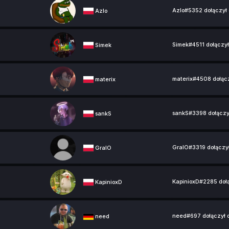
Azlo#5352 dołączył
Azlo
Simek#4511 dołączy
Simek
materix#4508 dołąc
materix
sankS#3398 dołączy
sankS
GralO#3319 dołączy
GralO
KapinioxD#2285 doł
KapinioxD
need#697 dołączył 
need