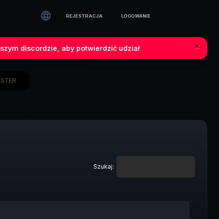

REJESTRACJA
LOGOWANIE
×
szym discordzie, aby potwierdzić udział
STER
Szukaj: