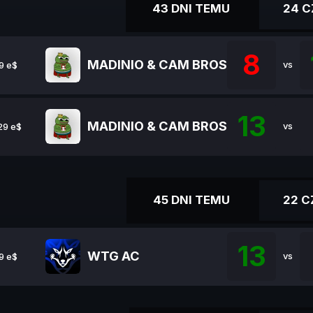
43 DNI TEMU
24 
8
MADINIO & CAM BROS
vs
9 e$
13
MADINIO & CAM BROS
vs
29 e$
45 DNI TEMU
22 
13
WTG AC
vs
9 e$