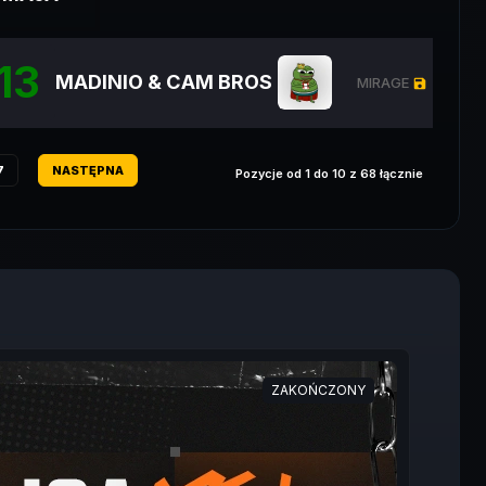
13
MADINIO & CAM BROS
MIRAGE
ZOB
save
7
NASTĘPNA
Pozycje od 1 do 10 z 68 łącznie
ZAKOŃCZONY