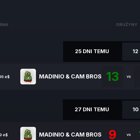
ANA
DRUŻYNY
ANA
DRUŻYNY
25 DNI TEMU
12
13
MADINIO & CAM BROS
vs
86 e$
27 DNI TEMU
10
9
MADINIO & CAM BROS
vs
9 e$