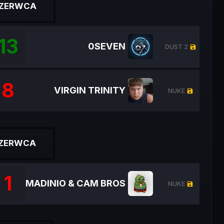
CZERWCA
13
0SEVEN
DUST 2
ZOB
save
8
VIRGIN TRINITY
NUKE
ZOB
save
CZERWCA
1
MADINIO & CAM BROS
NUKE
ZOB
save