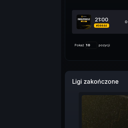
21:00
0
#56644
Pokaż
pozycji
Ligi zakończone