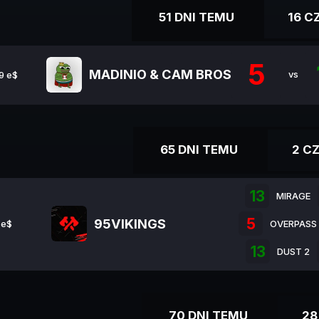
51 DNI TEMU
16 
5
MADINIO & CAM BROS
vs
9 e$
65 DNI TEMU
2 C
13
MIRAGE
5
95VIKINGS
 e$
OVERPASS
13
DUST 2
70 DNI TEMU
28