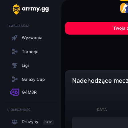
RYWALIZACJA
Twoja d
Wyzwania
Turnieje
Ligi
Galaxy Cup
Nadchodzące mec
G4M3R
DATA
SPOŁECZNOŚĆ
DATA
Drużyny
6412