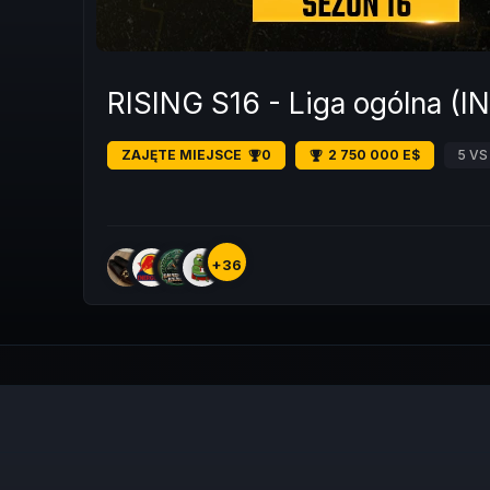
RISING S16 - Liga ogólna (
ZAJĘTE MIEJSCE
0
2 750 000 E$
5 VS
+36