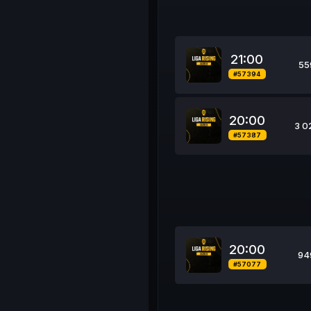
21:00
55
#57394
20:00
3 0
#57387
20:00
94
#57077