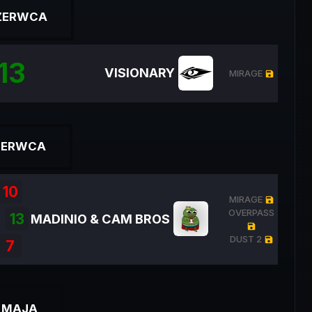
CZERWCA
13
VISIONARY
MIRAGE
ZOB
save
ZERWCA
10
MIRAGE
save
OVERPASS
13
MADINIO & CAM BROS
ZOB
save
DUST 2
save
7
 MAJA