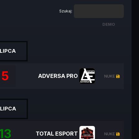
Szukaj:
DEMO
DEMO
 LIPCA
5
ADVERSA PRO
NUKE
ZOB
save
 LIPCA
13
TOTAL ESPORT
NUKE
ZOB
save