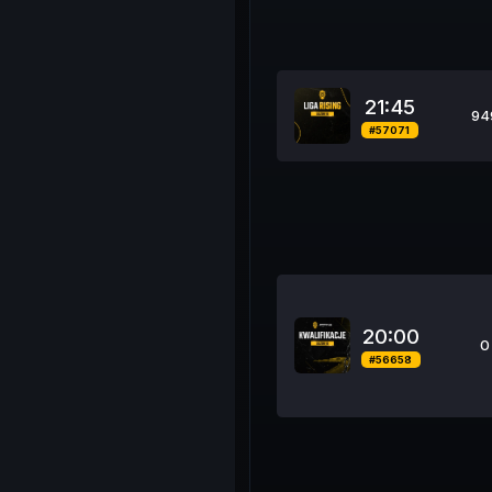
21:45
94
#57071
20:00
0
#56658