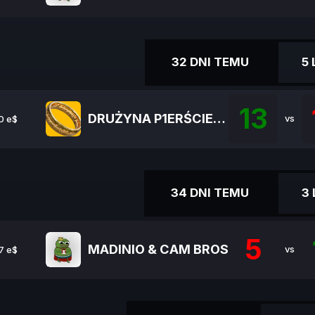
32 DNI TEMU
5
13
DRUŻYNA P1ERŚCIENIA
vs
0 e$
34 DNI TEMU
3
5
MADINIO & CAM BROS
vs
7 e$