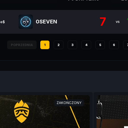
7
0SEVEN
vs
 e$
POPRZEDNIA
1
2
3
4
5
6
ZAKOŃCZONY