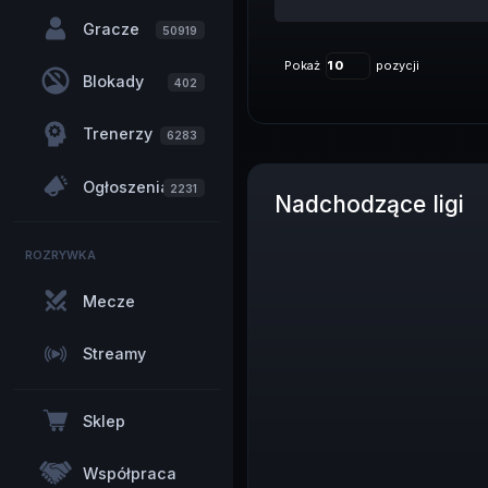
Gracze
50919
Pokaż
pozycji
Blokady
402
Trenerzy
6283
Ogłoszenia
2231
Nadchodzące ligi
ROZRYWKA
Mecze
Streamy
Sklep
Współpraca