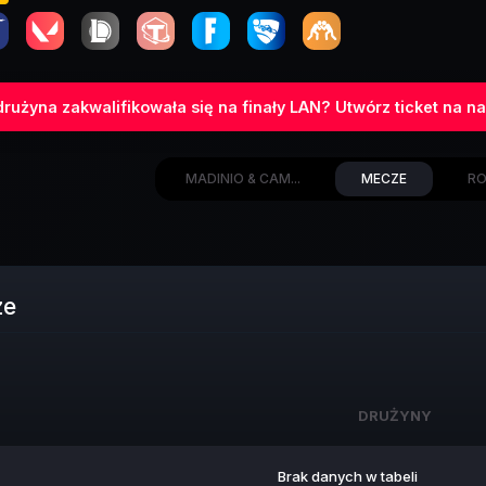
rużyna zakwalifikowała się na finały LAN? Utwórz ticket na na
MADINIO & CAM...
MECZE
RO
ze
DRUŻYNY
DRUŻYNY
Brak danych w tabeli