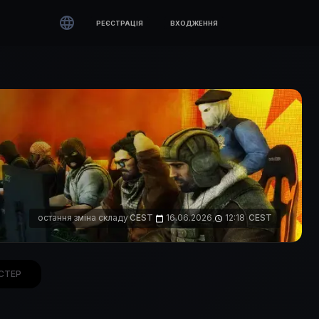

РЕЄСТРАЦІЯ
ВХОДЖЕННЯ
остання зміна складу
CEST
16.06.2026
12:18
CEST
calendar_today
access_time
СТЕР