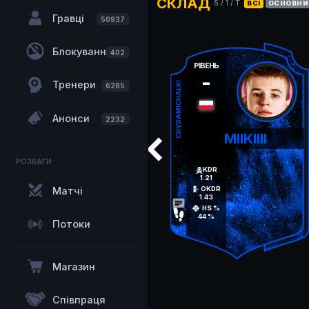
СКЛАД
5
/
1
/ T
ВСІ
ОСНОВНИ
Гравці
50937
Блокування
402
РІВЕНЬ
-
Тренери
CHYBAMICHALKI
6285
Анонси
2232
MIIKIIII
РОЗВАГИ
KDR
1.21
Матчі
OKDR
1.43
chat
HS %
44 %
Потоки
Магазин
Співпраця