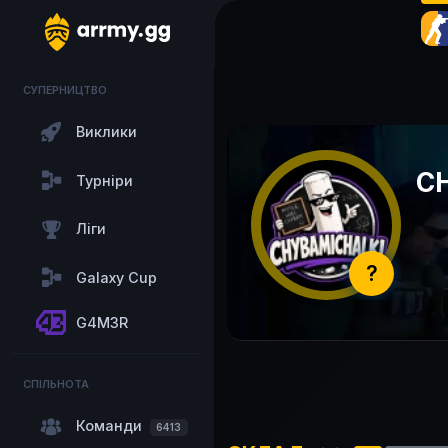
СУПЕРНИЦТВО
Виклики
C
Турніри
Ліги
?
Galaxy Cup
G4M3R
СПІЛЬНОТА
Команди
6413